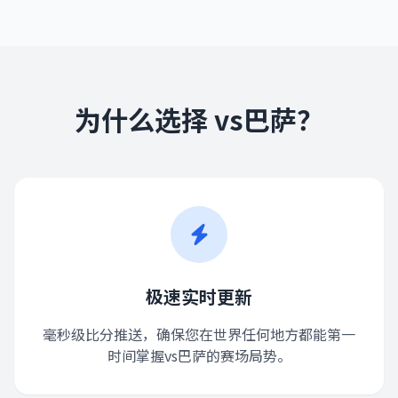
为什么选择 vs巴萨？
极速实时更新
毫秒级比分推送，确保您在世界任何地方都能第一
时间掌握vs巴萨的赛场局势。