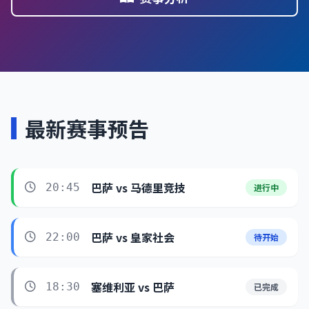
最新赛事预告
巴萨 vs 马德里竞技
20:45
进行中
巴萨 vs 皇家社会
22:00
待开始
塞维利亚 vs 巴萨
18:30
已完成