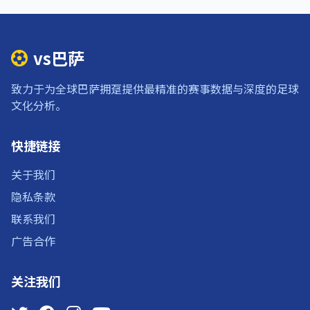
vs巴萨
致力于为全球巴萨拥趸提供最精准的赛事数据与深度的足球
文化分析。
快捷链接
关于我们
隐私条款
联系我们
广告合作
关注我们